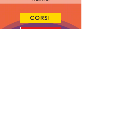
CORSI
ISCRIVITI
Una storia che continua dal 1973
copyright 2025 DMgraphic
ASSOCIAZIONE SPORTIVA DILETTANTISTICA
“A.S.D. POLISPORTIVA ARCOBALENO“
Cod. fisc:
94628680152
- P. IVA
09047130969
SEDE OPERATIVA in Piazza Don Camagni, 10 -
Brugherio (MonzaBrianza)
SEDE LEGALE in Via Appiani, 13 – Cinisello Balsamo
(Milano)
PEC:
pec@pec.asd-arcobaleno.it