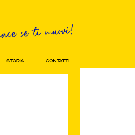
iace se ti muovi!
STORIA
CONTATTI