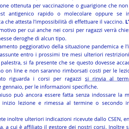
zione ottenuta per vaccinazione o guarigione che non 
test antigenico rapido o molecolare oppure se i
a che attesta l’impossibilità di effettuare il vaccino. 
L
 motivo per cui anche nei corsi per ragazzi verrà chiest
sse deroghe di alcun tipo.
damento peggiorativo della situazione pandemica e l’im
ssunte entro i prossimi tre mesi ulteriori restrizioni
 in palestra, si fa presente che se questo dovesse accad
o on line e non saranno rimborsati costi per le lezio
to riguarda i corsi per ragazzi 
si rinvia al term
ne gennaio, per le informazioni specifiche.
l chiuso può ancora essere fatta senza indossare la m
 inizio lezione e rimessa al termine o secondo ind
te inoltre ulteriori indicazioni ricevute dallo CSEN, en
 a cui è affiliato il gestore dei nostri corsi. Inoltre s