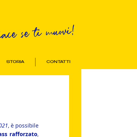
iace se ti muovi!
STORIA
CONTATTI
2021
, è possibile 
ss rafforzato
, 