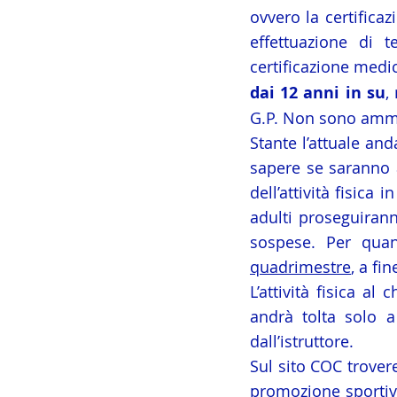
ovvero la certifica
effettuazione di 
certificazione medic
dai 12 anni in su
,
G.P. Non sono amme
Stante l’attuale an
sapere se saranno a
dell’attività fisica
adulti proseguirann
sospese. Per quan
quadrimestre
, a fi
L’attività fisica a
andrà tolta solo a
dall’istruttore.
Sul sito COC trovere
promozione sportiva,