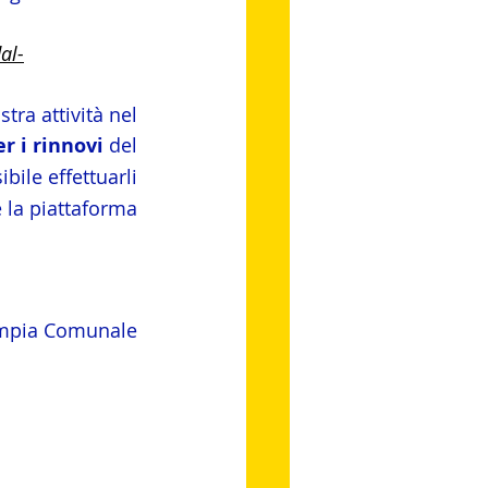
al-
ra attività nel 
er i rinnovi
 del 
bile effettuarli 
 la piattaforma 
limpia Comunale