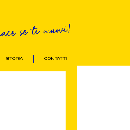
iace se ti muovi!
STORIA
CONTATTI