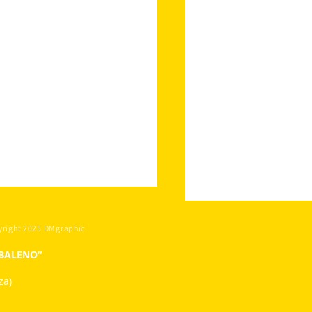
yright 2025 DMgraphic
OBALENO“
za)