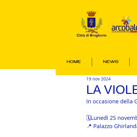
HOME
NEWS
19 nov 2024
LA VIO
In occasione dell
🗓️Lunedì 25 novem
📍 Palazzo Ghirland