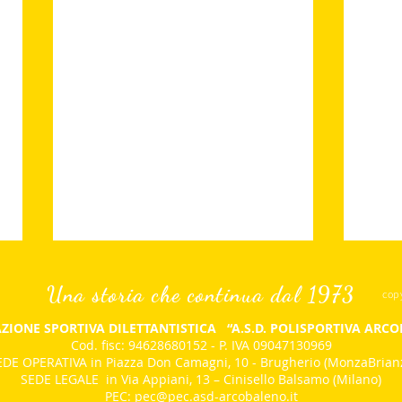
Una storia che continua dal 1973
cop
ZIONE SPORTIVA DILETTANTISTICA
“A.S.D. POLISPORTIVA ARC
Cod. fisc: 94628680152 - P. IVA 09047130969
DE OPERATIVA in Piazza Don Camagni, 10 - Brugherio (MonzaBrian
SEDE LEGALE in Via Appiani, 13 – Cinisello Balsamo (Milano)
PEC:
pec@pec.asd-arcobaleno.it