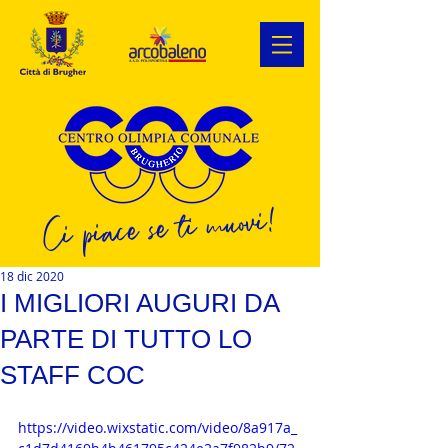
Ci piace se ti muovi!
18 dic 2020
I MIGLIORI AUGURI DA
PARTE DI TUTTO LO
STAFF COC
https://video.wixstatic.com/video/8a917a_