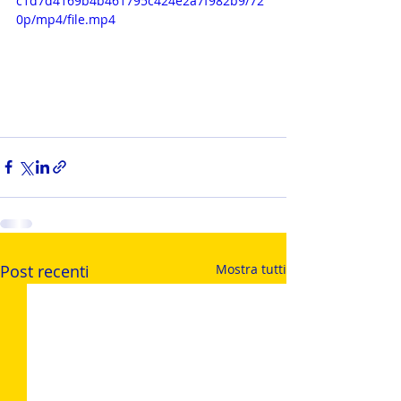
c1d7d4169b4b461795c424e2a7f982b9/72
0p/mp4/file.mp4
Post recenti
Mostra tutti