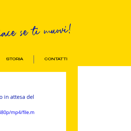
iace se ti muovi!
STORIA
CONTATTI
o in attesa del 
480p/mp4/file.m