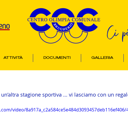
Ci p
ATTIVITÀ
DOCUMENTI
GALLERIA
 un’altra stagione sportiva ... vi lasciamo con un regal
tic.com/video/8a917a_c2a584ce5e484d3093457deb116ef406/