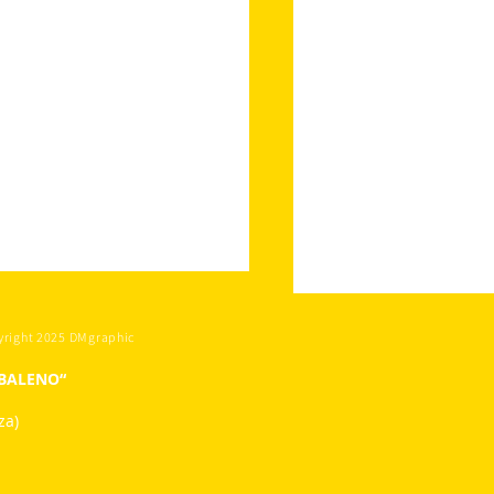
yright 2025 DMgraphic
OBALENO“
za)
NOVO CORSI GIUGNO