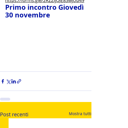
https://forms.gle/2RZZijQJE83wjUb49
Primo incontro Giovedì 
30 novembre
Post recenti
Mostra tutti