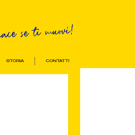
iace se ti muovi!
STORIA
CONTATTI