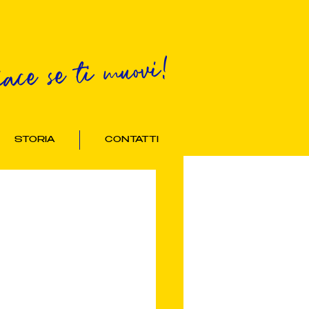
iace se ti muovi!
STORIA
CONTATTI