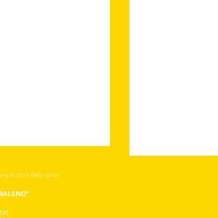
yright 2025 DMgraphic
OBALENO“
za)