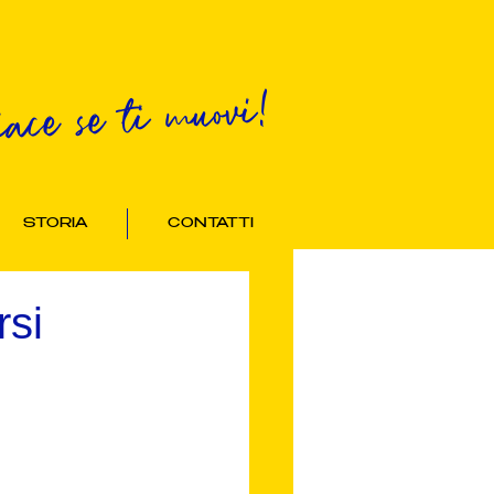
iace se ti muovi!
STORIA
CONTATTI
rsi