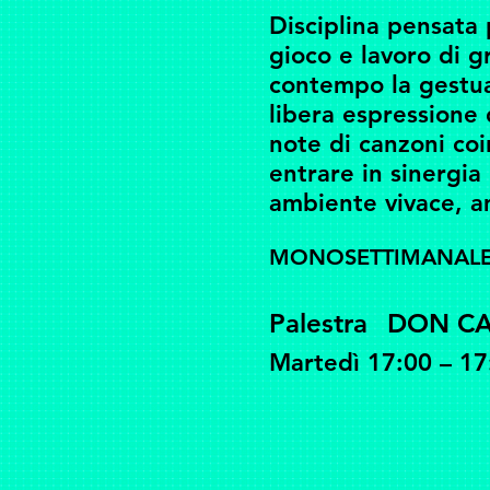
Disciplina pensata 
gioco e lavoro di g
contempo la gestual
libera espressione
note di canzoni coi
entrare in sinergia
ambiente vivace, a
MONOSETTIMANAL
Palestra
DON C
Martedì 17:00 – 17