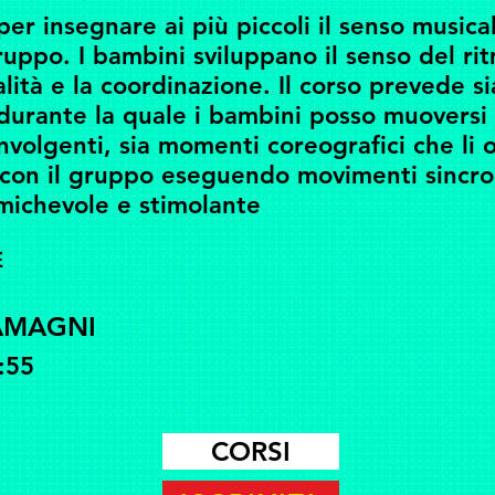
per insegnare ai più piccoli il senso musica
ruppo. I bambini sviluppano il senso del ri
ità e la coordinazione. Il corso prevede sia
 durante la quale i bambini posso muoversi
nvolgenti, sia momenti coreografici che li
 con il gruppo eseguendo movimenti sincron
michevole e stimolante
E
AMAGNI
:55
CORSI