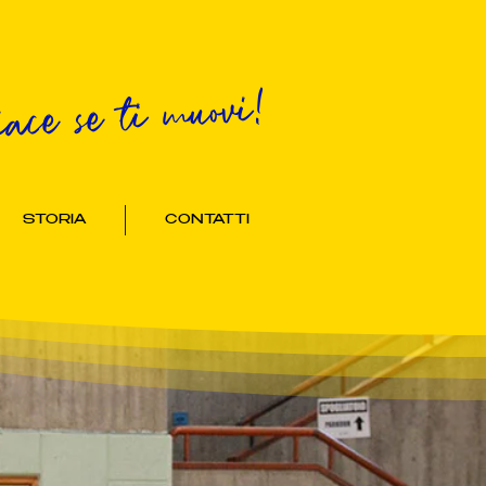
iace se ti muovi!
STORIA
CONTATTI