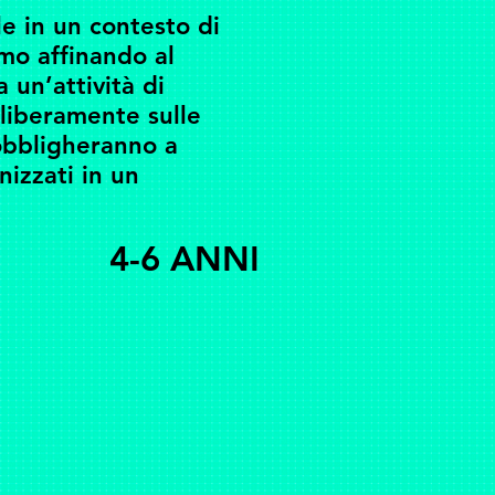
le in un contesto di
tmo affinando al
 un’attività di
 liberamente sulle
 obbligheranno a
izzati in un
4-6 ANNI