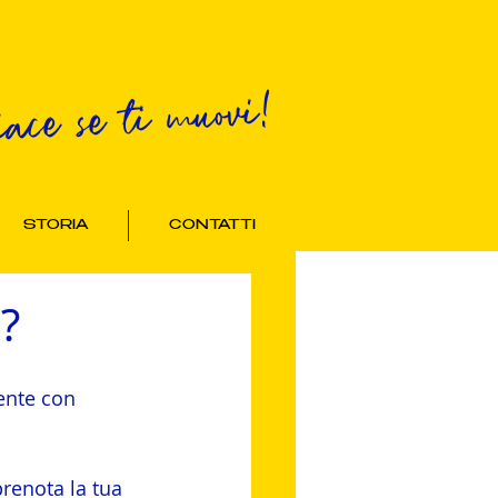
iace se ti muovi!
STORIA
CONTATTI
⁉️
ente con 
prenota la tua 