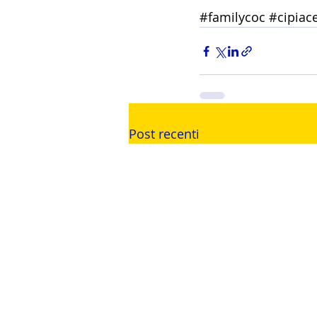
#familycoc
#cipiac
Post recenti