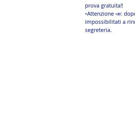
prova gratuita‼️
•Attenzione 📣: dopo
impossibilitati a r
segreteria.