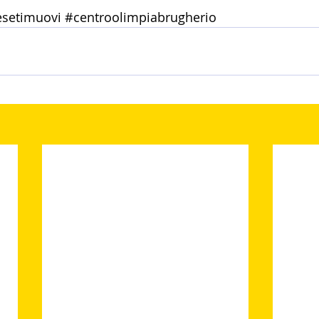
esetimuovi
#centroolimpiabrugherio