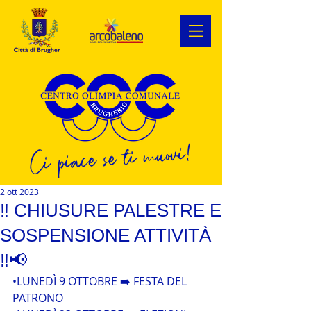
Ci piace se ti muovi!
2 ott 2023
‼ CHIUSURE PALESTRE E
SOSPENSIONE ATTIVITÀ
‼📢
•LUNEDÌ 9 OTTOBRE ➡️ FESTA DEL 
PATRONO