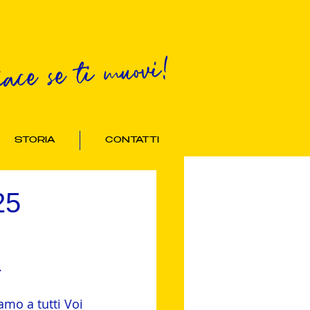
iace se ti muovi!
STORIA
CONTATTI
25
.
amo a tutti Voi 