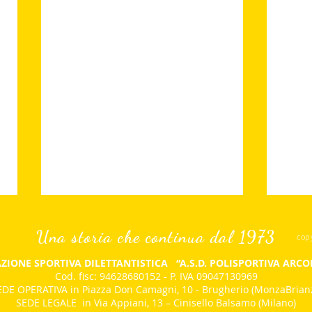
Una storia che continua dal 1973
cop
ZIONE SPORTIVA DILETTANTISTICA
“A.S.D. POLISPORTIVA ARC
Cod. fisc: 94628680152 - P. IVA 09047130969
DE OPERATIVA in Piazza Don Camagni, 10 - Brugherio (MonzaBrian
SEDE LEGALE in Via Appiani, 13 – Cinisello Balsamo (Milano)