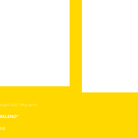
yright 2025 DMgraphic
OBALENO“
za)