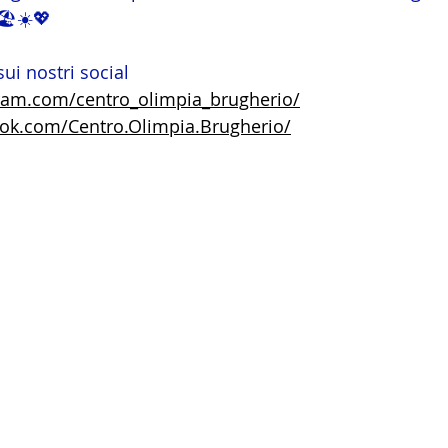
🏖️☀️💖
sui nostri social 
ram.com/centro_olimpia_brugherio/
ok.com/Centro.Olimpia.Brugherio/